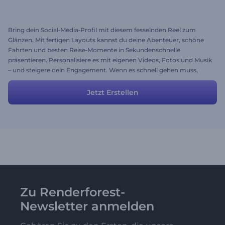
Bring dein Social‑Media‑Profil mit diesem fesselnden Reel zum
Glänzen. Mit fertigen Layouts kannst du deine Abenteuer, schöne
Fahrten und besten Reise‑Momente in Sekundenschnelle
präsentieren. Personalisiere es mit eigenen Videos, Fotos und Musik
– und steigere dein Engagement. Wenn es schnell gehen muss,
nutze es einfach und poste sofort. Probier es jetzt!
Jetzt Erstellen
Zu Renderforest-
Newsletter anmelden