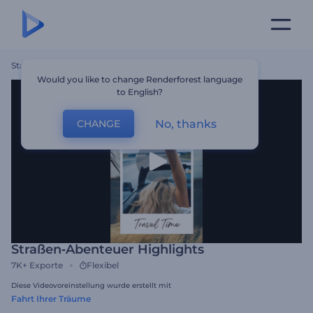
Startseite
Vorlagen
Straßen‑Abenteuer Highlights
Would you like to change Renderforest language
to English?
No, thanks
CHANGE
Straßen‑Abenteuer Highlights
7K+
Exporte
Flexibel
Diese Videovoreinstellung wurde erstellt mit
Fahrt Ihrer Träume