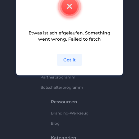
Kontakt
Karriere
Hilfe Und Support
Etwas ist schiefgelaufen. Something
Partnerprogramm
went wrong. Failed to fetch
Datenschutzrichtlinie
Bedingungen Und Konditionen
Got it
Sitemap
Partnerprogramm
Botschafterprogramm
Ressourcen
Branding-Werkzeug
Blog
Kategorien