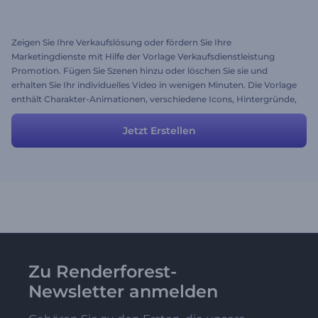
Zeigen Sie Ihre Verkaufslösung oder fördern Sie Ihre
Marketingdienste mit Hilfe der Vorlage Verkaufsdienstleistung
Promotion. Fügen Sie Szenen hinzu oder löschen Sie sie und
erhalten Sie Ihr individuelles Video in wenigen Minuten. Die Vorlage
enthält Charakter-Animationen, verschiedene Icons, Hintergründe,
Umgebungen und viele andere Szenen, die sich von der Masse
abheben! Es gibt fertige Voreinstellungen, die für die Erstellung von
Jetzt Erstellen
Videos für Dienstleistungen, Unternehmen, Startups, Firmen und
vieles mehr verwendet werden können.
Zu Renderforest-
Newsletter anmelden