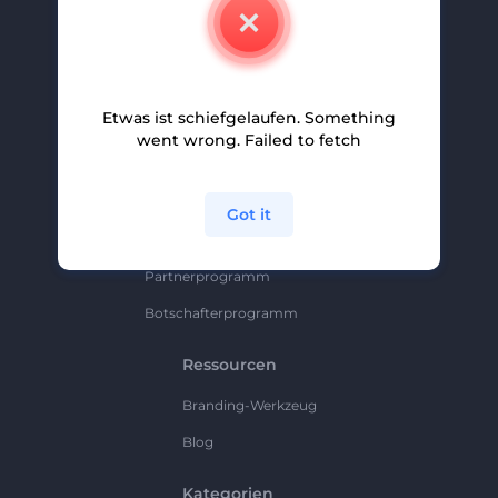
Kontakt
Karriere
Hilfe Und Support
Etwas ist schiefgelaufen. Something
Partnerprogramm
went wrong. Failed to fetch
Datenschutzrichtlinie
Bedingungen Und Konditionen
Got it
Sitemap
Partnerprogramm
Botschafterprogramm
Ressourcen
Branding-Werkzeug
Blog
Kategorien