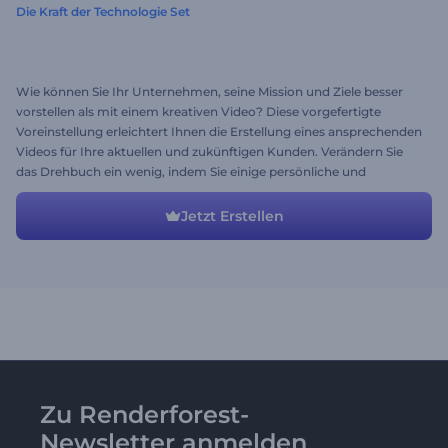
Die Kraft der Technologie Set
Wie können Sie Ihr Unternehmen, seine Mission und Ziele besser
vorstellen als mit einem kreativen Video? Diese vorgefertigte
Voreinstellung erleichtert Ihnen die Erstellung eines ansprechenden
Videos für Ihre aktuellen und zukünftigen Kunden. Verändern Sie
das Drehbuch ein wenig, indem Sie einige persönliche und
berufliche Details, sowie neue Szenen hinzufügen, die Ihrer Fantasie
entsprechen und Ihr Firmeneinführungsvideo ist bereit, die Herzen
Jetzt Erstellen
zu erobern.
Zu Renderforest-
Newsletter anmelden