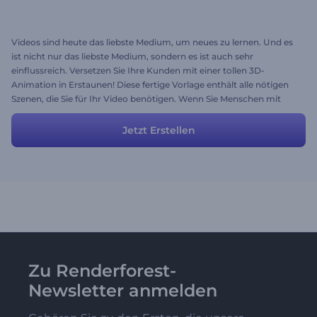
Videos sind heute das liebste Medium, um neues zu lernen. Und es
ist nicht nur das liebste Medium, sondern es ist auch sehr
einflussreich. Versetzen Sie Ihre Kunden mit einer tollen 3D-
Animation in Erstaunen! Diese fertige Vorlage enthält alle nötigen
Szenen, die Sie für Ihr Video benötigen. Wenn Sie Menschen mit
Ratschlägen oder hilfreichen Tipps ansprechen möchten, ist diese
fertige Geschichte genau das, wonach Sie suchen. Passen Sie sie an
Jetzt Erstellen
Ihre Bedürfnisse an und steigern Sie das Engagement Ihrer Seite
auf einfache Weise!
Zu Renderforest-
Newsletter anmelden