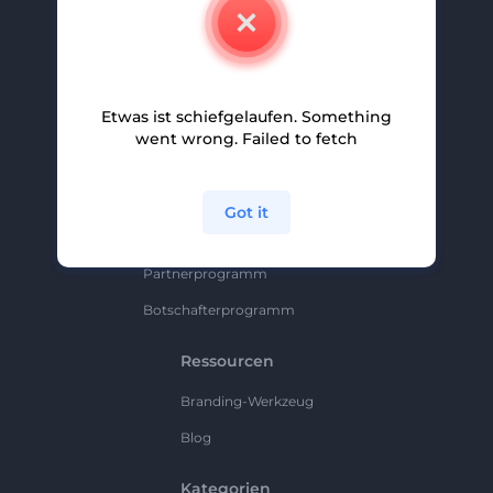
Kontakt
Karriere
Hilfe Und Support
Etwas ist schiefgelaufen. Something
Partnerprogramm
went wrong. Failed to fetch
Datenschutzrichtlinie
Bedingungen Und Konditionen
Got it
Sitemap
Partnerprogramm
Botschafterprogramm
Ressourcen
Branding-Werkzeug
Blog
Kategorien