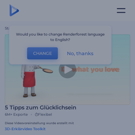
Startseite
Vorlagen
5 Tipps Zum Glücklichsein
Would you like to change Renderforest language
to English?
No, thanks
CHANGE
5 Tipps zum Glücklichsein
6M+
Exporte
Flexibel
Diese Videovoreinstellung wurde erstellt mit
3D-Erklärvideo Toolkit