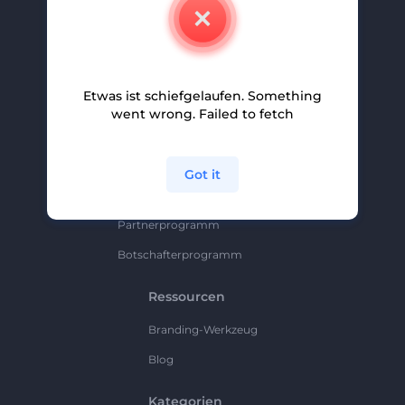
Kontakt
Karriere
Hilfe Und Support
Etwas ist schiefgelaufen. Something
Partnerprogramm
went wrong. Failed to fetch
Datenschutzrichtlinie
Bedingungen Und Konditionen
Got it
Sitemap
Partnerprogramm
Botschafterprogramm
Ressourcen
Branding-Werkzeug
Blog
Kategorien