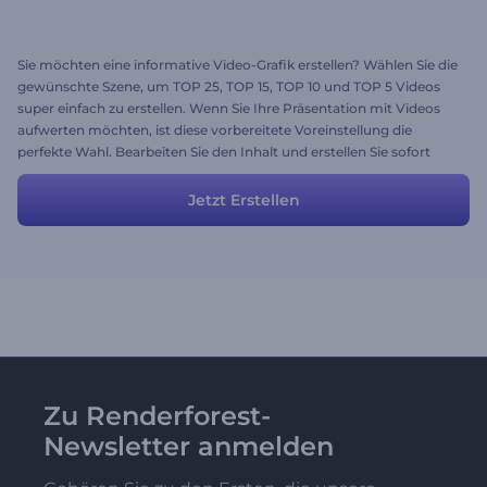
Sie möchten eine informative Video-Grafik erstellen? Wählen Sie die
gewünschte Szene, um TOP 25, TOP 15, TOP 10 und TOP 5 Videos
super einfach zu erstellen. Wenn Sie Ihre Präsentation mit Videos
aufwerten möchten, ist diese vorbereitete Voreinstellung die
perfekte Wahl. Bearbeiten Sie den Inhalt und erstellen Sie sofort
eine der attraktivsten und professionellsten Video-Grafiken!
Jetzt Erstellen
Zu Renderforest-
Newsletter anmelden