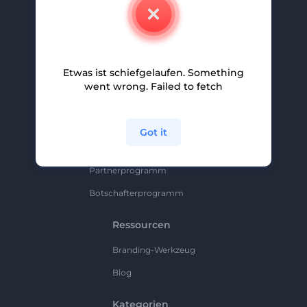
Kontakt
Karriere
Hilfe Und Support
Etwas ist schiefgelaufen. Something
Partnerprogramm
went wrong. Failed to fetch
Datenschutzrichtlinie
Bedingungen Und Konditionen
Got it
Sitemap
Partnerprogramm
Botschafterprogramm
Ressourcen
Branding-Werkzeug
Blog
Kategorien