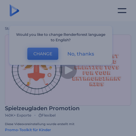
Startseite
Vorlagen
Spielzeugladen Promotion
Would you like to change Renderforest language
to English?
No, thanks
CHANGE
Spielzeugladen Promotion
140K+
Exporte
Flexibel
Diese Videovoreinstellung wurde erstellt mit
Promo-Toolkit für Kinder