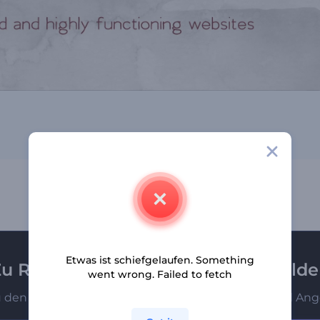
Etwas ist schiefgelaufen. Something
u Renderforest-Newsletter anmeld
went wrong. Failed to fetch
u den Ersten, die unsere neuesten Nachrichten und Ang