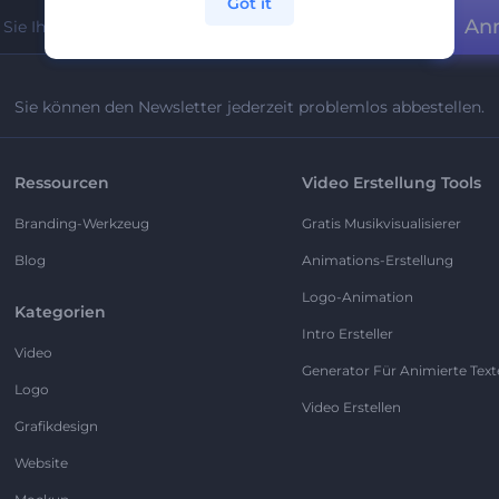
Got it
An
Sie können den Newsletter jederzeit problemlos abbestellen.
Ressourcen
Video Erstellung Tools
Branding-Werkzeug
Gratis Musikvisualisierer
Blog
Animations-Erstellung
Logo-Animation
Kategorien
Intro Ersteller
Video
Generator Für Animierte Text
Logo
Video Erstellen
Grafikdesign
Website