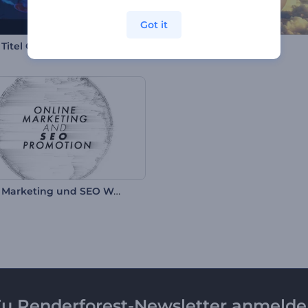
Got it
Titel Opener
Flugzeug-Logo Reveal
Online Marketing und SEO Werbung
u Renderforest-Newsletter anmeld