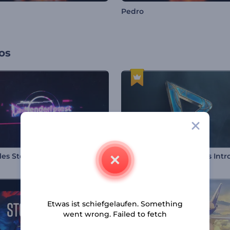
Pedro
os
les Störungs-Logo
Modernes futuristisches Intr
Etwas ist schiefgelaufen. Something
went wrong. Failed to fetch