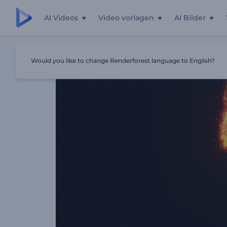
AI Videos
Video vorlagen
AI Bilder
Startseite
Vorlagen
Schnellfeuerfunken Logo
Would you like to change Renderforest language to English?