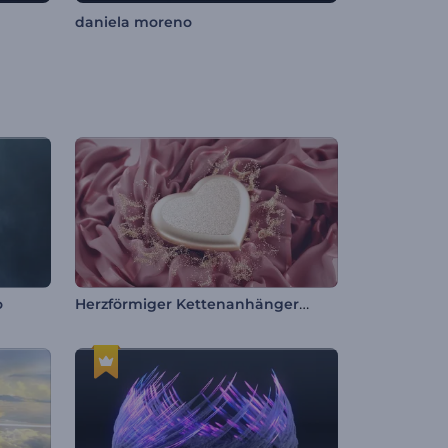
daniela moreno
Herzförmiger Kettenanhänger Intro
o