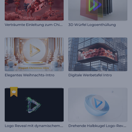
V
erträumte Einleitung zum Chinesischen Neujahr
3D Würfel Logoenthüllung
Elegantes Weihnachts-Intro
Digitale Werbetafel Intro
L
ogo Reveal mit dynamischem Glitch
D
rehende Halbkugel Logo-Reveal