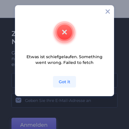
Zu Renderforest-
Newsletter anmelden
Gehören Sie zu den Ersten, die unsere
Etwas ist schiefgelaufen. Something
neuesten Nachrichten und Angebote
went wrong. Failed to fetch
erhalten
Got it
Anmelden