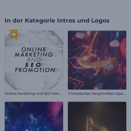
In der Kategorie
Intros und Logos
O
nline Marketing und SEO Werbung
C
hinesisches Neujahrsfest-Opener