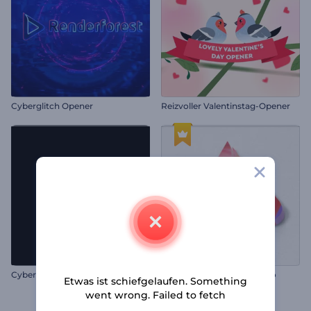
Cyberglitch Opener
Reizvoller Valentinstag-Opener
Cyber-Stör-Logo
Entwickelndes Sketch Logo
Etwas ist schiefgelaufen. Something
went wrong. Failed to fetch