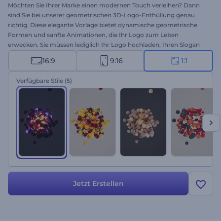
Möchten Sie Ihrer Marke einen modernen Touch verleihen? Dann
sind Sie bei unserer geometrischen 3D-Logo-Enthüllung genau
richtig. Diese elegante Vorlage bietet dynamische geometrische
Formen und sanfte Animationen, die Ihr Logo zum Leben
erwecken. Sie müssen lediglich Ihr Logo hochladen, Ihren Slogan
eingeben und einen Hintergrundmusiktitel für ein einzigartiges und
16:9
9:16
1:1
einprägsames Intro auswählen. Perfekt für Firmen- und Service-
Promos, kreative Präsentations-Opener, Kanal-Intros oder -Outros
Verfügbare Stile
(5)
und mehr. Erstellen Sie jetzt und beeindrucken Sie Ihr Publikum!
Jetzt Erstellen