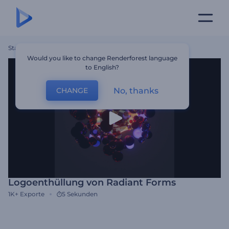
Startseite
Vorlagen
Logoenthüllung Von Radiant Forms
Would you like to change Renderforest language
to English?
No, thanks
CHANGE
Logoenthüllung von Radiant Forms
1K+
Exporte
5 Sekunden