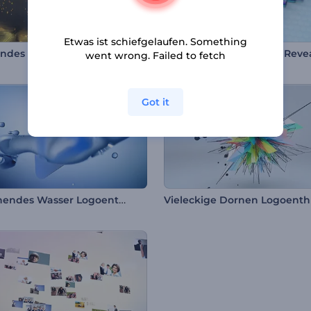
Etwas ist schiefgelaufen. Something
ndes Partikel Logo
Verpixeltes Glitch-Logo Reve
went wrong. Failed to fetch
Got it
Erfrischendes Wasser Logoenthüllung