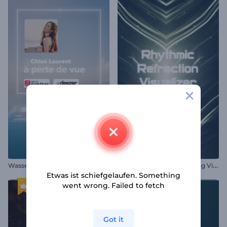
R
hythmische Lichtbrechung Visualisierer
Wassermusik-Visualisierer
Etwas ist schiefgelaufen. Something
went wrong. Failed to fetch
Got it