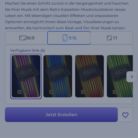
Machen Sie einen Schritt zurück in die Vergangenheit und hauchen
Sie Ihrer Musik mit dem Retro Kassetten-Musikvisualisierer neues
Leben ein. Mit lebendigen visuellen Effekten und anpassbaren
Optionen ermöglicht Ihnen diese Vorlage, Visualisierungen zu
entwerfen, die harmonisch zum Beat und Ton Ihrer Musik tanzen.
Laden Sie Ihren Musiktitel hoch, geben Sie den Namen des Songs
16:9
9:16
1:1
und des Interpreten ein, und entführen Sie Ihr Publikum in ein
fesselndes Reich, in dem Audio und Retro-Visuals nahtlos
Verfügbare Stile
(6)
ineinander übergehen. Perfekt für Musikpromotionen, neue Single-
oder Albumveröffentlichungen, Promotion von traditionellen
Musikkanälen, etc. Erstellen Sie jetzt und verbessern Sie Ihr
Musikerlebnis durch die Kombination von Vergangenheit und
Gegenwart!
Jetzt Erstellen