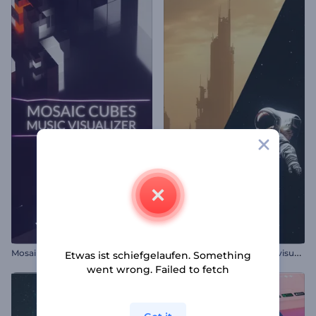
E
nigmatische Echos Klangvisualisierer
Mosaikwürfel Musikvisualisierer
Etwas ist schiefgelaufen. Something
went wrong. Failed to fetch