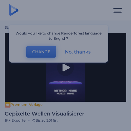
Startseite
Vorlagen
Gepixelte Wellen Visualisierer
Would you like to change Renderforest language
to English?
No, thanks
CHANGE
Premium-Vorlage
Gepixelte Wellen Visualisierer
1K+
Exporte
Bis zu 20Min.