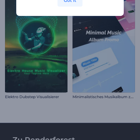
Got it
M
inimalistisches Musikalbum zu Werbezwecken
Elektro Dubstep Visualisierer
Zu Renderforest-