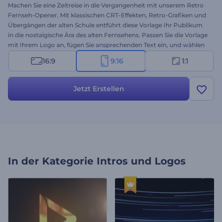
Machen Sie eine Zeitreise in die Vergangenheit mit unserem Retro
Fernseh-Opener. Mit klassischen CRT-Effekten, Retro-Grafiken und
Übergängen der alten Schule entführt diese Vorlage Ihr Publikum
in die nostalgische Ära des alten Fernsehens. Passen Sie die Vorlage
mit Ihrem Logo an, fügen Sie ansprechenden Text ein, und wählen
Sie aus einer Vielzahl von Retro-Musikstücken, um die perfekte
16:9
9:16
1:1
Stimmung zu erzeugen. Die Vorlage eignet sich perfekt für Projekte
mit Retro-Themen, nostalgische Marken-Intros, Rückblicke auf
Serieneröffnungen und vieles mehr. Beginnen Sie jetzt mit der
Jetzt Erstellen
Gestaltung!
In der Kategorie
Intros und Logos