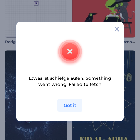
E
röffnungsfeier am Halloweenabend
Designer-Logo-Reveal
Etwas ist schiefgelaufen. Something
went wrong. Failed to fetch
Got it