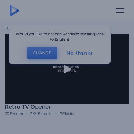
Startseite
Vorlagen
Retro TV Opener
Would you like to change Renderforest language
to English?
No, thanks
CHANGE
Retro TV Opener
20
Szenen
2K+
Exporte
Flexibel