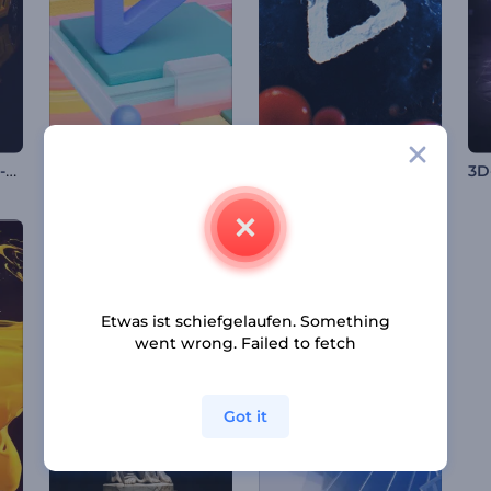
Kinematisches Auto-Reveal-Intro
Kinetische Kugeln Logo-Reveal
Zellteilung Logo Reveal
3D
Etwas ist schiefgelaufen. Something
went wrong. Failed to fetch
Got it