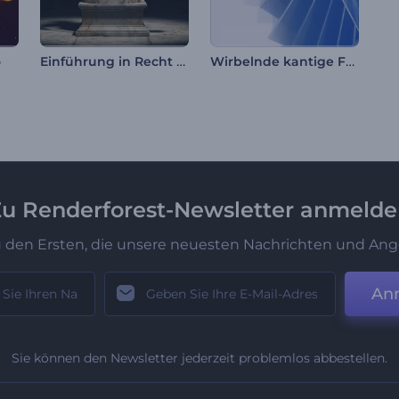
Einführung in Recht und Justiz
Wirbelnde kantige Formen Intro
o
u Renderforest-Newsletter anmeld
u den Ersten, die unsere neuesten Nachrichten und Ang
An
Sie können den Newsletter jederzeit problemlos abbestellen.