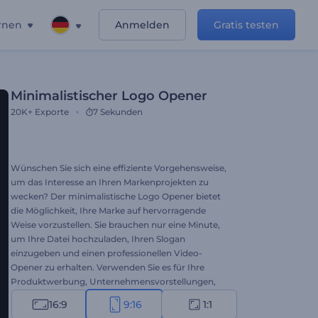
rnen
Anmelden
Gratis testen
Minimalistischer Logo Opener
20K+
Exporte
7 Sekunden
Wünschen Sie sich eine effiziente Vorgehensweise,
um das Interesse an Ihren Markenprojekten zu
wecken? Der minimalistische Logo Opener bietet
die Möglichkeit, Ihre Marke auf hervorragende
Weise vorzustellen. Sie brauchen nur eine Minute,
um Ihre Datei hochzuladen, Ihren Slogan
einzugeben und einen professionellen Video-
Opener zu erhalten. Verwenden Sie es für Ihre
Produktwerbung, Unternehmensvorstellungen,
Präsentationseröffnungen, TV-Spots und viele
16:9
9:16
1:1
weitere Projekte.