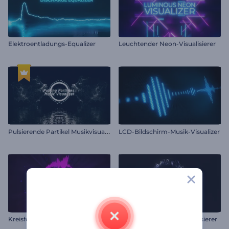
Elektroentladungs-Equalizer
Leuchtender Neon-Visualisierer
P
ulsierende Partikel Musikvisualisierer
LCD-Bildschirm-Musik-Visualizer
Kreisförmiges Audiospektrum
Abstrakter Sphären-Visualisierer