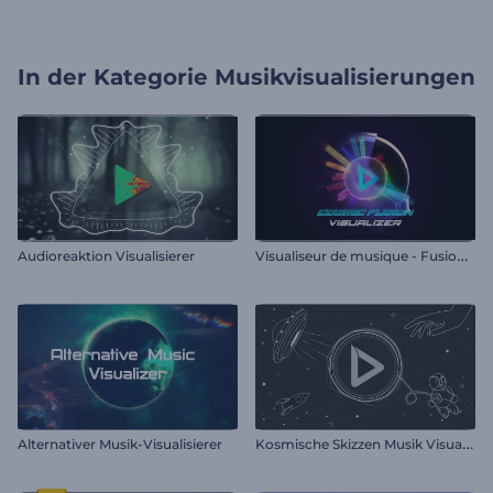
In der Kategorie
Musikvisualisierungen
V
isualiseur de musique - Fusion cosmique
Audioreaktion Visualisierer
K
osmische Skizzen Musik Visualisierer
Alternativer Musik-Visualisierer