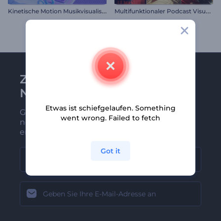
K
inetische Motion Musikvisualisierer
M
ultifunktionaler Podcast Visualisierer
Zu Renderforest-
Newsletter anmelden
Etwas ist schiefgelaufen. Something
Gehören Sie zu den Ersten, die unsere
went wrong. Failed to fetch
neuesten Nachrichten und Angebote
erhalten
Got it