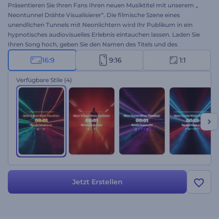
Präsentieren Sie Ihren Fans Ihren neuen Musiktitel mit unserem „
Neontunnel Drähte Visualisierer“. Die filmische Szene eines
unendlichen Tunnels mit Neonlichtern wird Ihr Publikum in ein
hypnotisches audiovisuelles Erlebnis eintauchen lassen. Laden Sie
Ihren Song hoch, geben Sie den Namen des Titels und des
Interpreten ein, und teilen Sie Ihren Track auf allen
16:9
9:16
1:1
Musikplattformen, um neue Hörer zu gewinnen. Perfekt für Techno,
Hip-Hop, elektronische und energiegeladene Musikpromotion.
Verfügbare Stile
(4)
Erstellen Sie jetzt und vergrößern Sie Ihre Fangemeinde!
Jetzt Erstellen