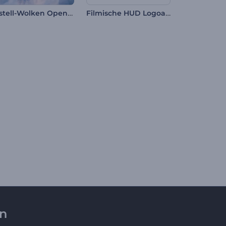
Pastell-Wolken Opener
Filmische HUD Logoanimation
en