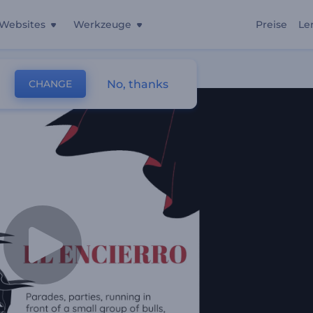
Websites
Werkzeuge
Preise
Le
No, thanks
CHANGE