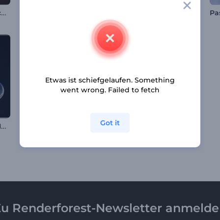
Funkelnde Weihnachtsvorstellung
Logo-Enthüllung für Bildung
Weihnachtsbär Opener
Etwas ist schiefgelaufen. Something
went wrong. Failed to fetch
Got it
Dunkles, filmisches Intro
Wirbelnde Neonlinien Intro
Hochglanz-Geschäftslogo
u Renderforest-Newsletter anmeld