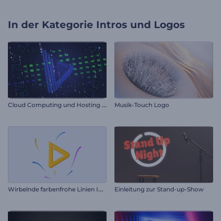
In der Kategorie
Intros und Logos
C
loud Computing und Hosting Intro
Musik-Touch Logo
W
irbelnde farbenfrohe Linien Intro
Einleitung zur Stand-up-Show