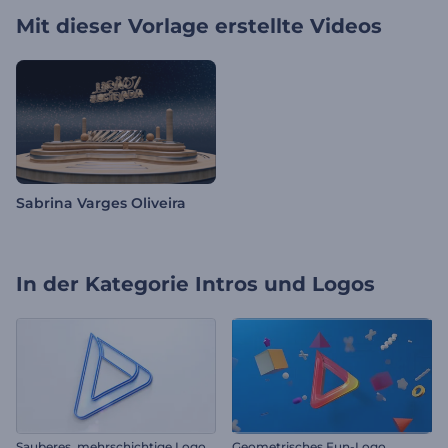
Mit dieser Vorlage erstellte Videos
Sabrina Varges Oliveira
In der Kategorie
Intros und Logos
S
auberes, mehrschichtige Logo-Reveal
Geometrisches Fun-Logo