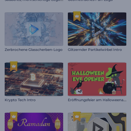
Zerbrochene Glasscherben-Logo
Glitzernder Partikelwirbel Intro
E
röffnungsfeier am Halloweenabend
Krypto Tech Intro