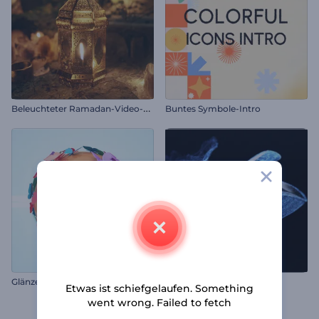
B
eleuchteter Ramadan-Video-Opener
Buntes Symbole-Intro
G
länzendes Schmetterlings-Fantasie-Logo
Drehende Shuriken Intro
Etwas ist schiefgelaufen. Something
went wrong. Failed to fetch