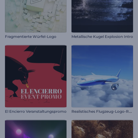
Fragmentierte Würfel-Logo
Metallische Kugel Explosion Intro
R
ealistisches Flugzeug-Logo-Reveal
El Encierro Veranstaltungspromo