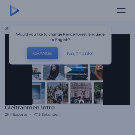
Startseite
Vorlagen
Gleitrahmen Intro
Would you like to change Renderforest language
to English?
No, thanks
CHANGE
Gleitrahmen Intro
2K+
Exporte
15 Sekunden