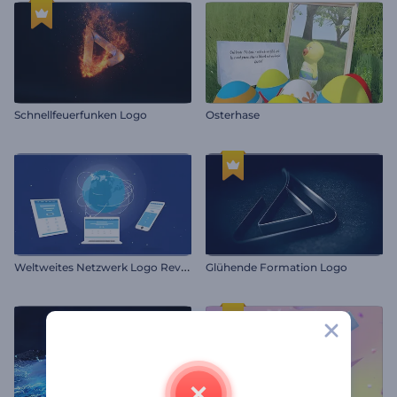
Schnellfeuerfunken Logo
Osterhase
W
eltweites Netzwerk Logo Reveal
Glühende Formation Logo