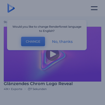
Startseite
Vorlagen
Glänzendes Chrom Logo Reveal
Would you like to change Renderforest language
to English?
No, thanks
CHANGE
Glänzendes Chrom Logo Reveal
41K+
Exporte
7 Sekunden