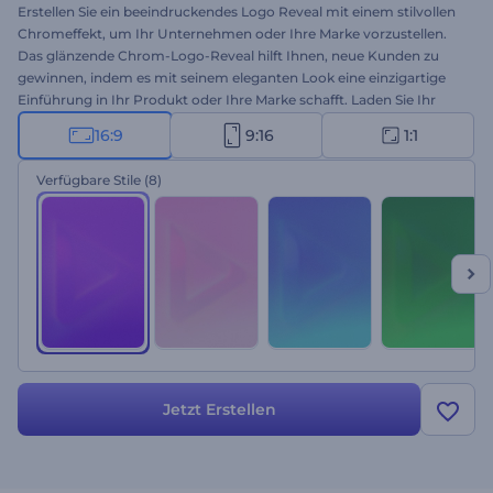
Erstellen Sie ein beeindruckendes Logo Reveal mit einem stilvollen
Chromeffekt, um Ihr Unternehmen oder Ihre Marke vorzustellen.
Das glänzende Chrom-Logo-Reveal hilft Ihnen, neue Kunden zu
gewinnen, indem es mit seinem eleganten Look eine einzigartige
Einführung in Ihr Produkt oder Ihre Marke schafft. Laden Sie Ihr
Logo hoch, wählen Sie Ihren bevorzugten Stil und erhalten Sie mit
16:9
9:16
1:1
wenigen Klicks eine professionelle Logoanimation. Perfekt geeignet
für Firmenvorstellungen, Markenwerbung, Präsentationen
Verfügbare Stile
(8)
technischer Produkte und vieles mehr. Testen Sie es jetzt!
Jetzt Erstellen