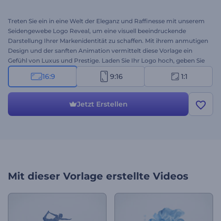
Treten Sie ein in eine Welt der Eleganz und Raffinesse mit unserem
Seidengewebe Logo Reveal, um eine visuell beeindruckende
Darstellung Ihrer Markenidentität zu schaffen. Mit ihrem anmutigen
Design und der sanften Animation vermittelt diese Vorlage ein
Gefühl von Luxus und Prestige. Laden Sie Ihr Logo hoch, geben Sie
Ihren Slogan ein, und beobachten Sie, wie sich Ihr Logo durch das
16:9
9:16
1:1
zarte Stück Seidenstoff anmutig entfaltet. Perfekt für Marken-Intros
oder -Outros, Modedesigner, Schneiderateliers, persönliche
Modedienste und viele andere Projekte mit Bezug zum Thema.
Jetzt Erstellen
Probieren Sie es jetzt aus!
Mit dieser Vorlage erstellte Videos