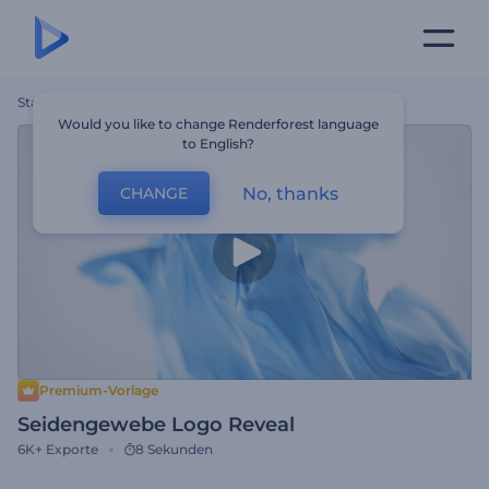
Startseite
Vorlagen
Seidengewebe Logo Reveal
Would you like to change Renderforest language
to English?
No, thanks
CHANGE
Premium-Vorlage
Seidengewebe Logo Reveal
6K+
Exporte
8 Sekunden