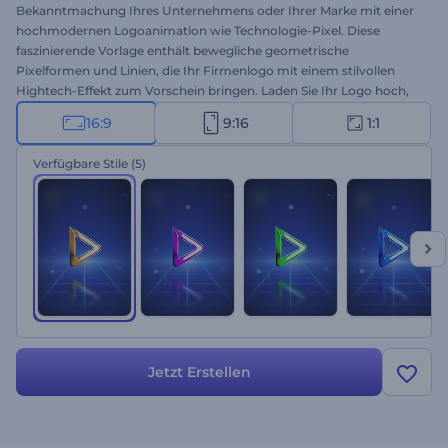
Bekanntmachung Ihres Unternehmens oder Ihrer Marke mit einer
hochmodernen Logoanimation wie Technologie-Pixel. Diese
faszinierende Vorlage enthält bewegliche geometrische
Pixelformen und Linien, die Ihr Firmenlogo mit einem stilvollen
Hightech-Effekt zum Vorschein bringen. Laden Sie Ihr Logo hoch,
geben Sie Ihren Slogan ein, und Sie erhalten mit wenigen Klicks eine
16:9
9:16
1:1
professionell animierte Logoanimation. Verwenden Sie es, um neue
technische Produkte, Unternehmen, Marken und viele weitere
Verfügbare Stile
(5)
kreative Projekte zu bewerben. Probieren Sie es jetzt aus!
Jetzt Erstellen