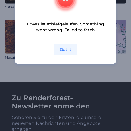
Glitzerstaub Logoanimation
Kreatives YouTube-Intro
Etwas ist schiefgelaufen. Something
went wrong. Failed to fetch
Got it
Mosaik-Blöcke-Intro
Behagliches Silvester Intro
Zu Renderforest-
Newsletter anmelden
Gehören Sie zu den Ersten, die unsere
neuesten Nachrichten und Angebote
erhalten