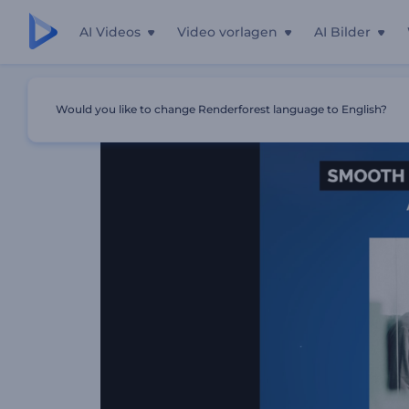
AI Videos
Video vorlagen
AI Bilder
Startseite
Vorlagen
Equalizer Mit Glattem Farbverlauf
Would you like to change Renderforest language to English?