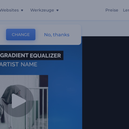
Websites
Werkzeuge
Preise
Le
No, thanks
CHANGE