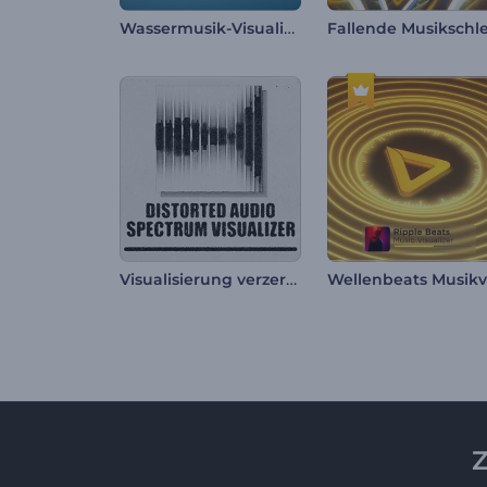
Wassermusik-Visualisierer
Visualisierung verzerrter Audiospektren
Z