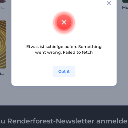
Fallende Musikschleife Visualisierer
Pulsierende Partikel Musikvisualisierer
Musikvisualisierung mit pulsierendem Gitternetz
Etwas ist schiefgelaufen. Something
went wrong. Failed to fetch
Got it
Wellenbeats Musikvisualisierer
Unendliche Tunnelschleife Visualisierer
Leuchtender Neon-Visualisierer
u Renderforest-Newsletter anmeld