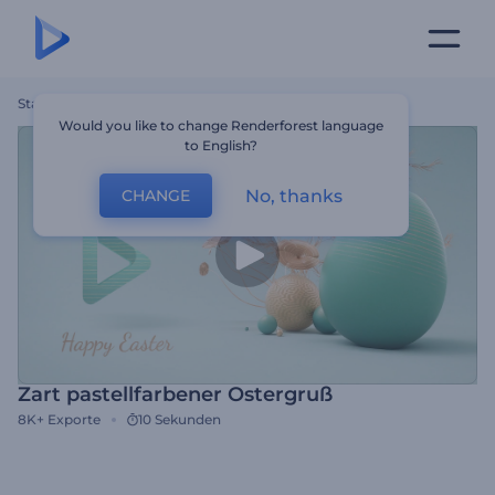
Startseite
Vorlagen
Zart Pastellfarbener Ostergruß
Would you like to change Renderforest language
to English?
No, thanks
CHANGE
Zart pastellfarbener Ostergruß
8K+
Exporte
10 Sekunden