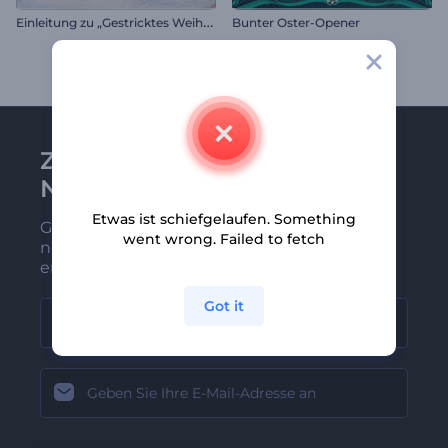
E
inleitung zu „Gestricktes Weihnachten“
Bunter Oster-Opener
Zu Renderforest-
Newsletter anmelden
Etwas ist schiefgelaufen. Something
Gehören Sie zu den Ersten, die unsere
went wrong. Failed to fetch
neuesten Nachrichten und Angebote
erhalten
Got it