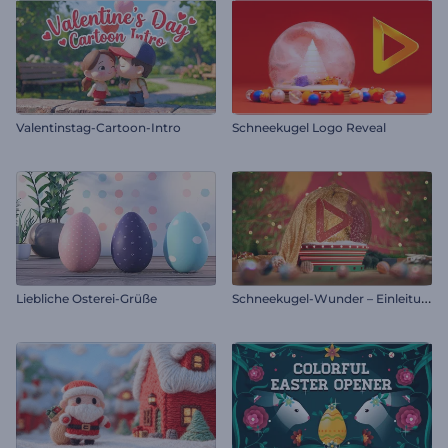
Valentinstag-Cartoon-Intro
Schneekugel Logo Reveal
S
chneekugel-Wunder – Einleitung
Liebliche Osterei-Grüße