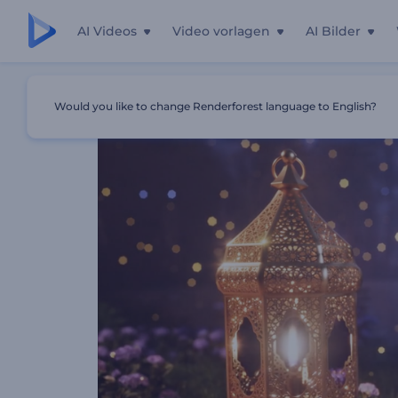
AI Videos
Video vorlagen
AI Bilder
Startseite
Vorlagen
Ramadan's Funkelnde Nachteinfü
Would you like to change Renderforest language to English?