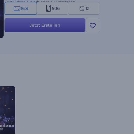
Grußvideos, Einladungen zu Feiertagen,
Werbevideos, festliche Präsentationsauftakte und
16:9
9:16
1:1
vieles mehr. Erstellen Sie jetzt und verbreiten Sie
den Geist des Ramadan!
Jetzt Erstellen