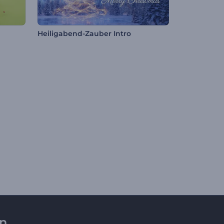
Heiligabend-Zauber Intro
en