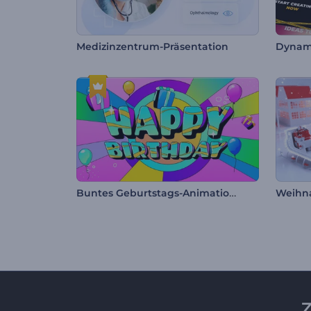
Medizinzentrum-Präsentation
Dynami
Buntes Geburtstags-Animationspaket
Weihna
Z