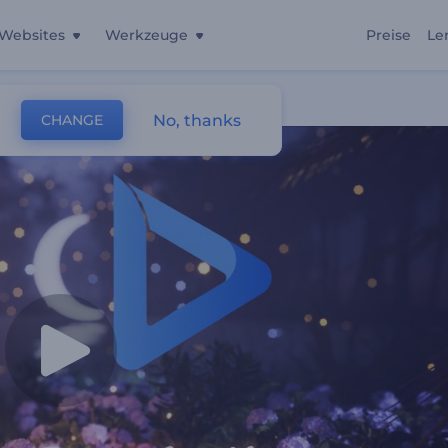
Websites
Werkzeuge
Preise
Le
hrung
No, thanks
CHANGE