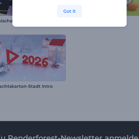
Got it
sches Typografie-Paket
Oster-Eier Intro
chtskarton-Stadt Intro
u Renderforest-Newsletter anmeld