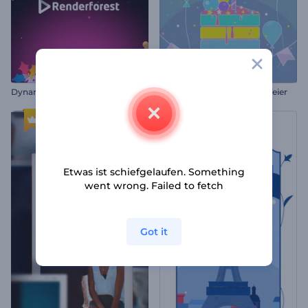
D
ynamischer Weihnachts-Opener
Einladung zur Geburtstagsfeier
Etwas ist schiefgelaufen. Something
went wrong. Failed to fetch
Got it