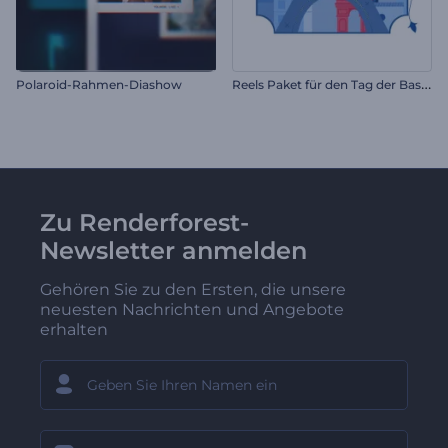
R
eels Paket für den Tag der Bastille
Polaroid-Rahmen-Diashow
Zu Renderforest-
Newsletter anmelden
Gehören Sie zu den Ersten, die unsere
neuesten Nachrichten und Angebote
erhalten