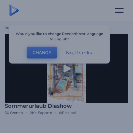
Startseite
Vorlagen
Sommerurlaub Diashow
Would you like to change Renderforest language
to English?
No, thanks
CHANGE
Sommerurlaub Diashow
30
Szenen
2K+
Exporte
Flexibel