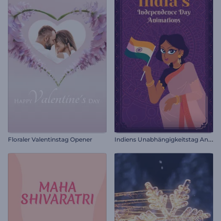
I
ndiens Unabhängigkeitstag Animationen
Floraler Valentinstag Opener