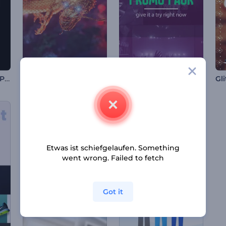
Schell-Typographie-Paket
Chinesisches Neujahrsfest-Opener
Werbepaket für Event-Teaser
Etwas ist schiefgelaufen. Something
went wrong. Failed to fetch
Got it