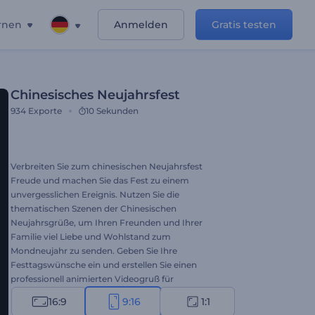
rnen
Anmelden
Gratis testen
Chinesisches Neujahrsfest
934
Exporte
10 Sekunden
Verbreiten Sie zum chinesischen Neujahrsfest
Freude und machen Sie das Fest zu einem
unvergesslichen Ereignis. Nutzen Sie die
thematischen Szenen der Chinesischen
Neujahrsgrüße, um Ihren Freunden und Ihrer
Familie viel Liebe und Wohlstand zum
Mondneujahr zu senden. Geben Sie Ihre
Festtagswünsche ein und erstellen Sie einen
professionell animierten Videogruß für
verschiedene Zwecke. Ideal für Einladungen zum
16:9
9:16
1:1
Festessen, Präsentationseröffnungen, Videogrüße