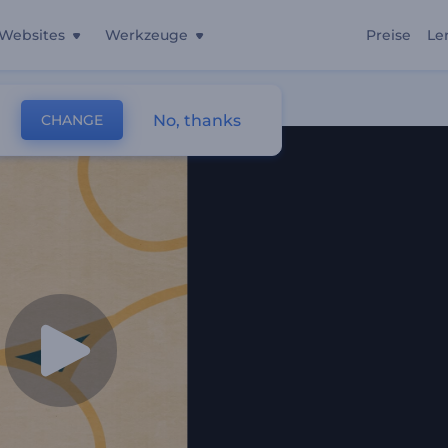
Websites
Werkzeuge
Preise
Le
No, thanks
CHANGE