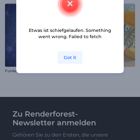
Etwas ist schiefgelaufen. Something
went wrong. Failed to fetch
Got it
Funkelndes Glitzer-Logo
Sommerurlaub-Logo
Zu Renderforest-
Newsletter anmelden
Gehören Sie zu den Ersten, die unsere