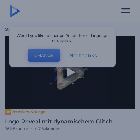
Startseite
Vorlagen
Logo Reveal Mit Dynamischem Glitch
Would you like to change Renderforest language
to English?
No, thanks
CHANGE
Premium-Vorlage
Logo Reveal mit dynamischem Glitch
782
Exporte
7 Sekunden