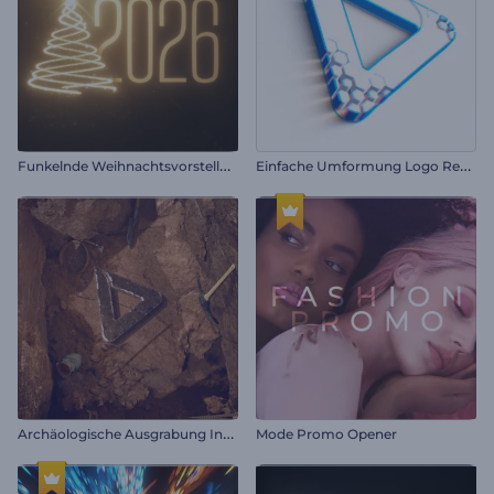
F
unkelnde Weihnachtsvorstellung
E
infache Umformung Logo Reveal
A
rchäologische Ausgrabung Intro
Mode Promo Opener