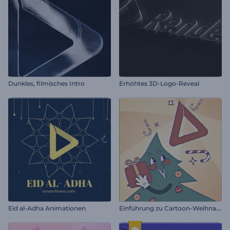
Dunkles, filmisches Intro
Erhöhtes 3D-Logo-Reveal
E
inführung zu Cartoon-Weihnachtsgeschenken
Eid al-Adha Animationen