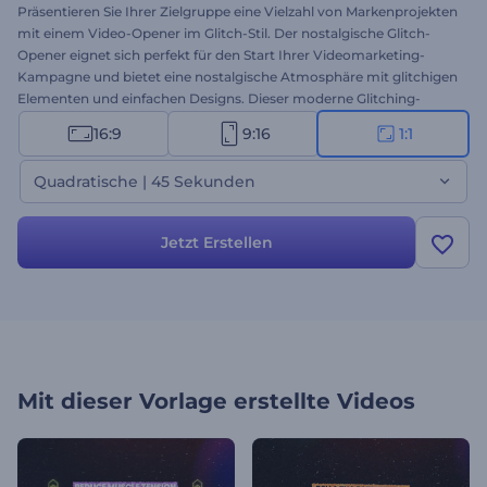
Präsentieren Sie Ihrer Zielgruppe eine Vielzahl von Markenprojekten
mit einem Video-Opener im Glitch-Stil. Der nostalgische Glitch-
Opener eignet sich perfekt für den Start Ihrer Videomarketing-
Kampagne und bietet eine nostalgische Atmosphäre mit glitchigen
Elementen und einfachen Designs. Dieser moderne Glitching-
Opener wird jedem Projekt einen einzigartigen Start verleihen.
16:9
9:16
1:1
Nehmen Sie sich eine Minute Zeit, um Ihre Bilder und Videos
hochzuladen, und geben Sie Ihre Texte ein, um einen
Quadratische | 45 Sekunden
professionellen Video-Opener zu erhalten. Perfekt geeignet für die
Bewerbung neuer Produkte, Einladungen zu Veranstaltungen,
Markenpräsentationen, dynamische Diashows und so weiter.
Jetzt Erstellen
Testen Sie es jetzt!
Mit dieser Vorlage erstellte Videos