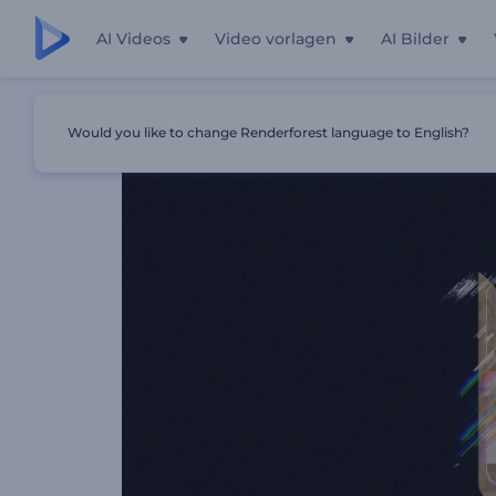
AI Videos
Video vorlagen
AI Bilder
Startseite
Vorlagen
Logo Reveal Mit Dynamischem Glit
Would you like to change Renderforest language to English?