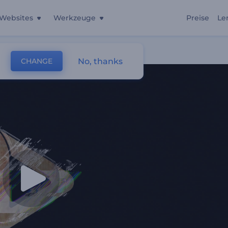
Websites
Werkzeuge
Preise
Le
ch
No, thanks
CHANGE