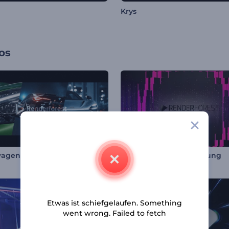
Krys
os
agenrennen Intro
Projektionslogo Abbildung
Etwas ist schiefgelaufen. Something
went wrong. Failed to fetch