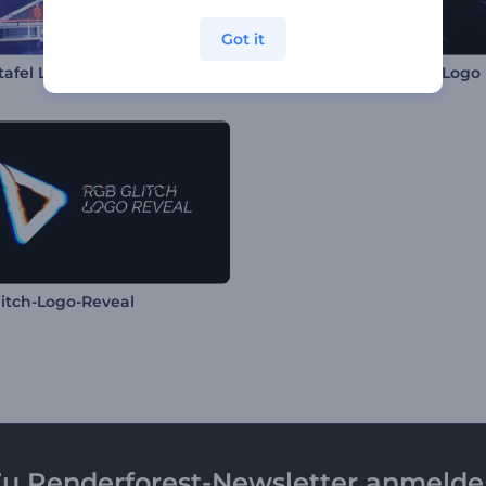
Got it
afel Logoenthüllung
Lichtgeschwindigkeits-Logo
itch-Logo-Reveal
u Renderforest-Newsletter anmeld