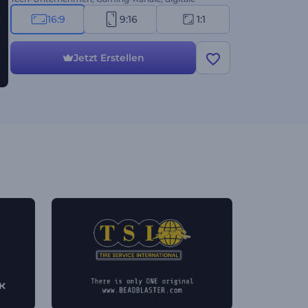
Medienprojekte und alle, die nach einer auffälligen
16:9
9:16
1:1
Einleitung suchen. Erstellen Sie jetzt und steigern
Sie die Präsenz Ihrer Marke!
Jetzt Erstellen