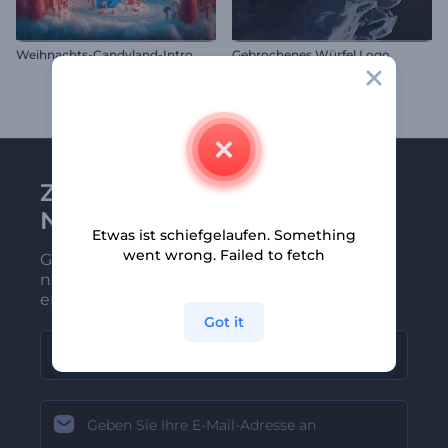
Weihnachts-Candyland-Intro
Gebrochenes Würfel Logo
Zu Renderforest-
Newsletter anmelden
Etwas ist schiefgelaufen. Something
went wrong. Failed to fetch
Gehören Sie zu den Ersten, die unsere
neuesten Nachrichten und Angebote
erhalten
Got it