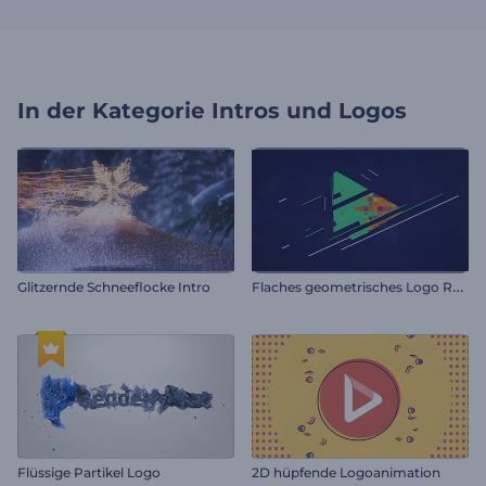
In der Kategorie
Intros und Logos
F
laches geometrisches Logo Reveal
Glitzernde Schneeflocke Intro
Flüssige Partikel Logo
2D hüpfende Logoanimation