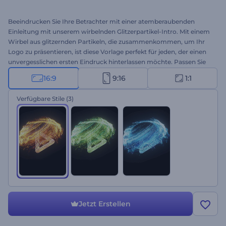
Beeindrucken Sie Ihre Betrachter mit einer atemberaubenden
Einleitung mit unserem wirbelnden Glitzerpartikel-Intro. Mit einem
Wirbel aus glitzernden Partikeln, die zusammenkommen, um Ihr
Logo zu präsentieren, ist diese Vorlage perfekt für jeden, der einen
unvergesslichen ersten Eindruck hinterlassen möchte. Passen Sie
es mit Ihrem Logo, Ihrem Slogan und Ihrem Lieblingsmusikstück
16:9
9:16
1:1
an, um einen einzigartigen Einstieg zu schaffen. Perfekt für
Produkt- oder Dienstleistungswerbung, Intros oder Outros von
Verfügbare Stile
(3)
Sendern, Präsentationseröffnungen, TV-Werbung und vieles mehr.
Erstellen Sie jetzt und bringen Sie Ihre Marke zum Strahlen!
Jetzt Erstellen