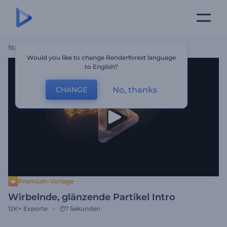
Startseite
Vorlagen
Wirbelnde, Glänzende Partikel Intro
Would you like to change Renderforest language
to English?
No, thanks
CHANGE
Premium-Vorlage
Wirbelnde, glänzende Partikel Intro
12K+
Exporte
7 Sekunden