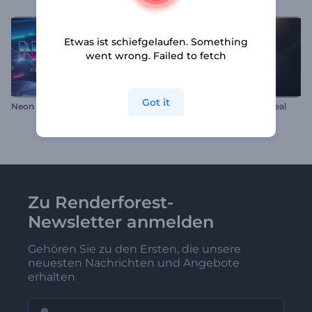
Etwas ist schiefgelaufen. Something
went wrong. Failed to fetch
Got it
Neon FM Studio Intro
Blitzendes Feuer Logo-Reveal
Zu Renderforest-
Newsletter anmelden
Gehören Sie zu den Ersten, die unsere
neuesten Nachrichten und Angebote
erhalten