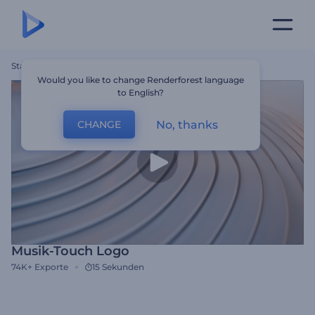
Startseite
Vorlagen
Musik-Touch Logo
Would you like to change Renderforest language
to English?
No, thanks
CHANGE
Musik-Touch Logo
74K+
Exporte
15 Sekunden