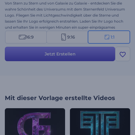
Von Stern zu Stern und von Galaxie zu Galaxie - entdecken Sie die
wahre Schönheit des Universums mit dem Sternenfeld Universum
Logo. Fliegen Sie mit Lichtgeschwindigkeit über die Sterne und
lassen Sie Ihr Logo erfolgreich erstrahlen. Laden Sie Ihr Logo hoch
und erhalten Sie in wenigen Minuten ein super-einprägsames
Video. Perfekt für Kinofilme, Firmenpräsentationen, TV-Shows oder
16:9
9:16
1:1
YouTube-Videostarts. Verleihen Sie Ihrem Logo sofort und
kostenlos einen geheimnisvollen Look!
Jetzt Erstellen
Mit dieser Vorlage erstellte Videos