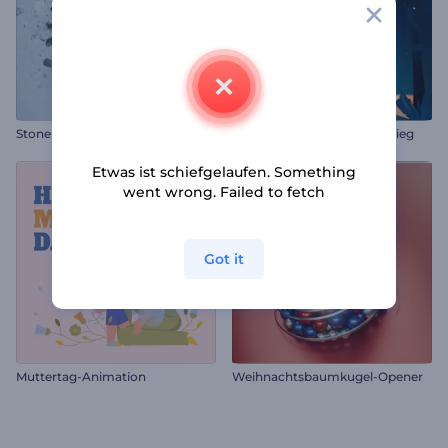
Stone Block Shatter-Intro
Ramadan-Grüße zum Einstieg
Etwas ist schiefgelaufen. Something
went wrong. Failed to fetch
Got it
Muttertag-Animation
Weihnachtsbaumkugel-Opener