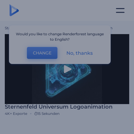
Startseite
Vorlagen
Sternenfeld Universum Logoanimation
Would you like to change Renderforest language
to English?
No, thanks
CHANGE
Sternenfeld Universum Logoanimation
4K+
Exporte
15 Sekunden