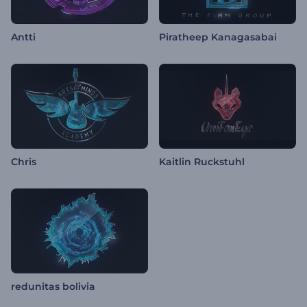
Antti
Piratheep Kanagasabai
Chris
Kaitlin Ruckstuhl
redunitas bolivia