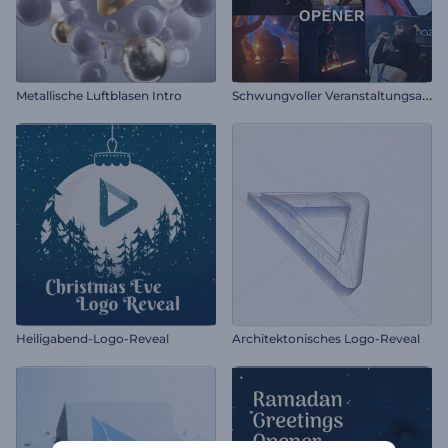
S
chwungvoller Veranstaltungsauftakt
Metallische Luftblasen Intro
Heiligabend-Logo-Reveal
Architektonisches Logo-Reveal