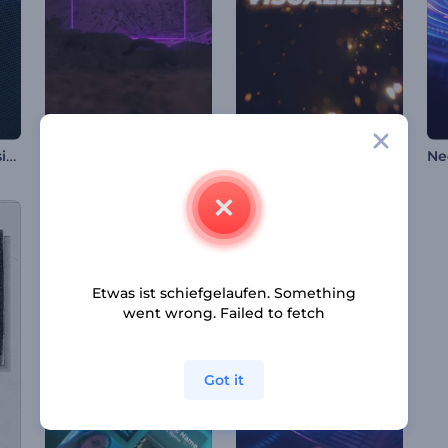
LCD-Bildschirm-Musik-Visualizer
Mars Oberflächenmusik Visualisierer
Glitzerpartikel-Visualisierer
Etwas ist schiefgelaufen. Something
went wrong. Failed to fetch
Got it