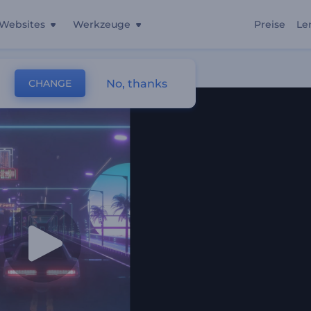
Websites
Werkzeuge
Preise
Le
ierer
No, thanks
CHANGE