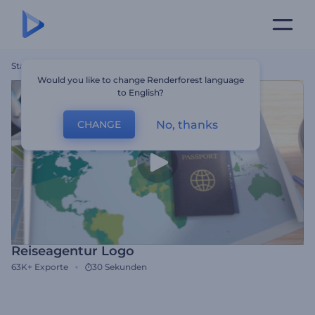
Startseite
Vorlagen
Reiseagentur Logo
Would you like to change Renderforest language
to English?
No, thanks
CHANGE
Reiseagentur Logo
63K+
Exporte
30 Sekunden