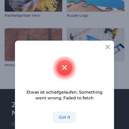
Partikelspritzer Intro
Puzzle-Logo
Immobilienmarketing Diashow
Einführung ins Bauprojekt
Etwas ist schiefgelaufen. Something
went wrong. Failed to fetch
Zu Renderforest-
Newsletter anmelden
Got it
Gehören Sie zu den Ersten, die unsere