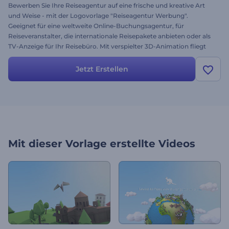
Bewerben Sie Ihre Reiseagentur auf eine frische und kreative Art
und Weise - mit der Logovorlage "Reiseagentur Werbung".
Geeignet für eine weltweite Online-Buchungsagentur, für
Reiseveranstalter, die internationale Reisepakete anbieten oder als
TV-Anzeige für Ihr Reisebüro. Mit verspielter 3D-Animation fliegt
das Papierflugzeug über die Weltkarte und zeigt die berühmtesten
Sehenswürdigkeiten wie Big Ben, die Freiheitsstatue, den
Jetzt Erstellen
Eiffelturm, den Kreml, Singapur, die Pyramiden von Ägypten, Taj
Mahal und vieles mehr. Laden Sie einfach Ihr Logo hoch, geben Sie
den Namen Ihres Reisebüros ein und noch heute kommen die
Touristen zu Ihnen!
Mit dieser Vorlage erstellte Videos