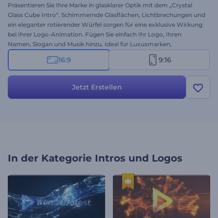
Präsentieren Sie Ihre Marke in glasklarer Optik mit dem „Crystal
Glass Cube Intro“. Schimmernde Glasflächen, Lichtbrechungen und
ein eleganter rotierender Würfel sorgen für eine exklusive Wirkung
bei Ihrer Logo-Animation. Fügen Sie einfach Ihr Logo, Ihren
Namen, Slogan und Musik hinzu. Ideal für Luxusmarken,
Technikfirmen, Architekturbüros und hochwertige
16:9
9:16
Produktlaunches. Jetzt erstellen und Ihre Marke von ihrer besten
Seite zeigen!
Jetzt Erstellen
In der Kategorie
Intros und Logos