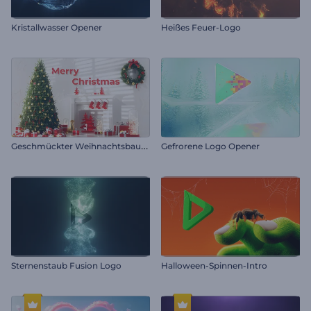
Kristallwasser Opener
Heißes Feuer-Logo
G
eschmückter Weihnachtsbaum Intro
Gefrorene Logo Opener
Sternenstaub Fusion Logo
Halloween-Spinnen-Intro