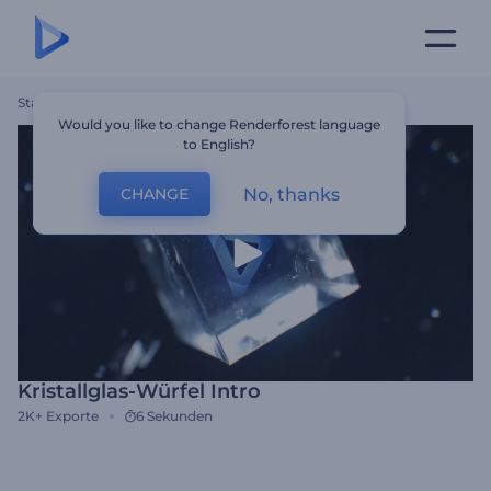
Startseite
Vorlagen
Kristallglas-Würfel Intro
Would you like to change Renderforest language
to English?
No, thanks
CHANGE
Kristallglas-Würfel Intro
2K+
Exporte
6 Sekunden