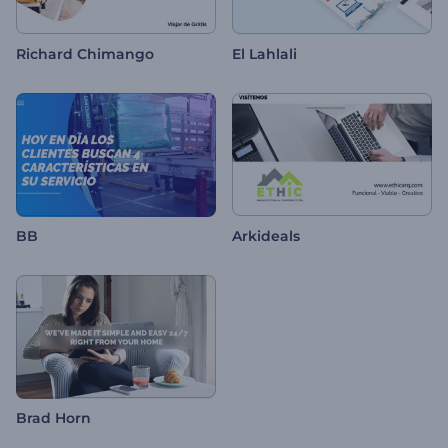
Richard Chimango
El Lahlali
BB
Arkideals
Brad Horn