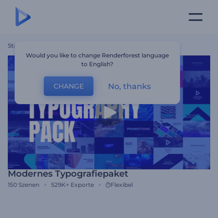
Startseite
Vorlagen
Modernes Typografiepaket
Would you like to change Renderforest language
to English?
No, thanks
CHANGE
Modernes Typografiepaket
150
Szenen
529K+
Exporte
Flexibel