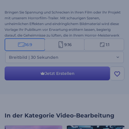
Bringen Sie Spannung und Schrecken in Ihren Film oder Ihr Projekt
mit unserem Horrorfilm-Trailer. Mit schaurigen Szenen,
unheimlichen Effekten und eindringlichem Bildmaterial wird diese
Vorlage Ihr Publikum vor Erwartung erzittern lassen, begierig
darauf, die Geheimnisse zu lüften, die in Ihrem Horror-Meisterwerk
warten. Die Anpassung ist ein Kinderspiel: Laden Sie Ihre
16:9
9:16
1:1
Mediendateien hoch, geben Sie Ihre Texte ein, nehmen Sie alle
erforderlichen Anpassungen vor und vervollständigen Sie Ihr
Breitbild | 30 Sekunden
gruseliges Videoprojekt mit Hintergrundmusik oder sogar mit Ihrer
eigenen Stimme. Perfekt für Horrorfilme, spannende Teaser,
Halloween-Promotionen, gruselige Auftaktszenen und vieles mehr.
Jetzt Erstellen
Jetzt erstellen!
In der Kategorie
Video-Bearbeitung