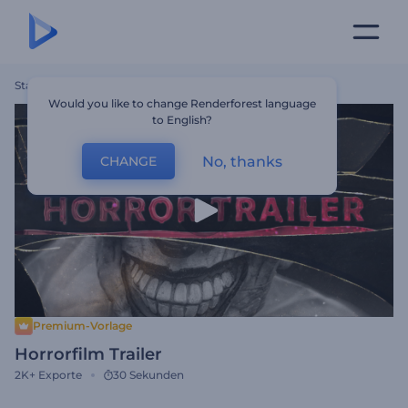
Startseite
Vorlagen
Horrorfilm Trailer
Would you like to change Renderforest language
to English?
No, thanks
CHANGE
Premium-Vorlage
Horrorfilm Trailer
2K+
Exporte
30 Sekunden