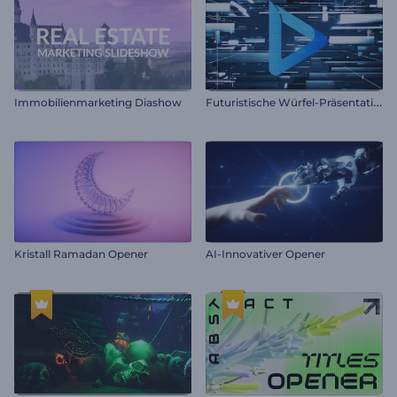
F
uturistische Würfel-Präsentation
Immobilienmarketing Diashow
Kristall Ramadan Opener
AI-Innovativer Opener