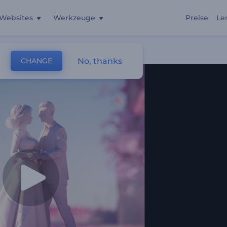
Websites
Werkzeuge
Preise
Le
No, thanks
CHANGE