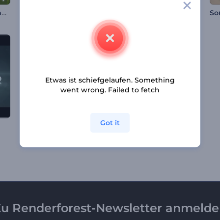
Cinco de Mayo Animation
Lailat al Miraj Animationen
Muttertag-Animation
So
Etwas ist schiefgelaufen. Something
went wrong. Failed to fetch
Got it
Schneekugel-Weihnachten-Reveal
Ghostly Halloween Opener
u Renderforest-Newsletter anmeld