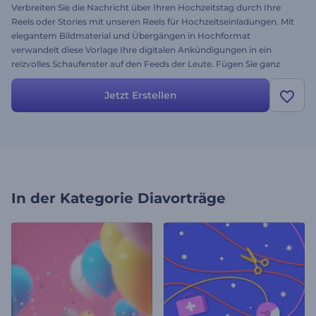
Verbreiten Sie die Nachricht über Ihren Hochzeitstag durch Ihre
Reels oder Stories mit unseren Reels für Hochzeitseinladungen. Mit
elegantem Bildmaterial und Übergängen in Hochformat
verwandelt diese Vorlage Ihre digitalen Ankündigungen in ein
reizvolles Schaufenster auf den Feeds der Leute. Fügen Sie ganz
einfach Ihre Lieblingsfotos, Namen und wichtigen
Veranstaltungsdetails hinzu und personalisieren Sie jeden Rahmen
Jetzt Erstellen
für eine Einladung, die Ihren einzigartigen Stil widerspiegelt.
Schaffen Sie einen unvergesslichen ersten Eindruck und laden Sie
Ihre Liebsten ein, an Ihrer Liebesgeschichte teilzuhaben. Probieren
Sie es jetzt aus!
In der Kategorie
Diavorträge