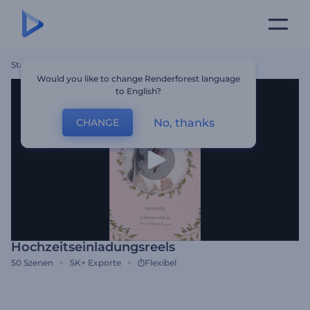
Startseite
Vorlagen
Hochzeitseinladungsreels
Would you like to change Renderforest language
to English?
No, thanks
CHANGE
Hochzeitseinladungsreels
50
Szenen
5K+
Exporte
Flexibel