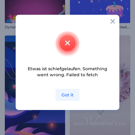
D
ynamischer Weihnachts-Opener
F
arbenfrohe Geburtstagseinladung
Etwas ist schiefgelaufen. Something
went wrong. Failed to fetch
Got it