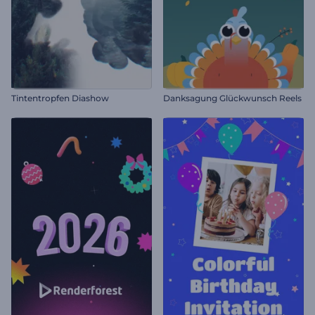
Tintentropfen Diashow
Danksagung Glückwunsch Reels