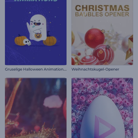
G
ruselige Halloween Animationen
Weihnachtskugel-Opener