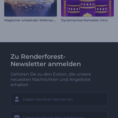
M
agischer wirbelnder Weihnachtsbaum
Dynamisches Ramadan Intro
Zu Renderforest-
Newsletter anmelden
Gehören Sie zu den Ersten, die unsere
neuesten Nachrichten und Angebote
erhalten