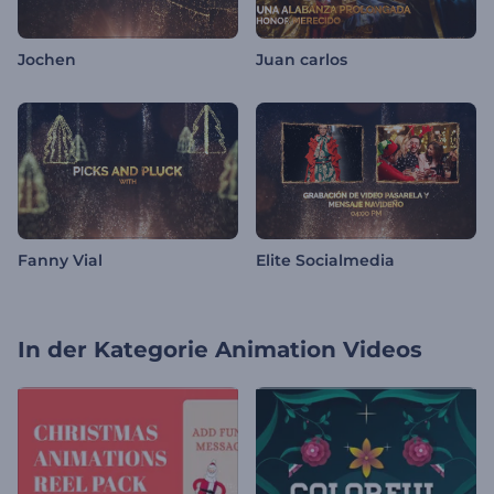
Jochen
Juan carlos
Fanny Vial
Elite Socialmedia
In der Kategorie
Animation Videos