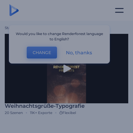
Startseite
Vorlagen
Weihnachtsgrüße-Typografie
Would you like to change Renderforest language
to English?
No, thanks
CHANGE
Weihnachtsgrüße-Typografie
20
Szenen
11K+
Exporte
Flexibel