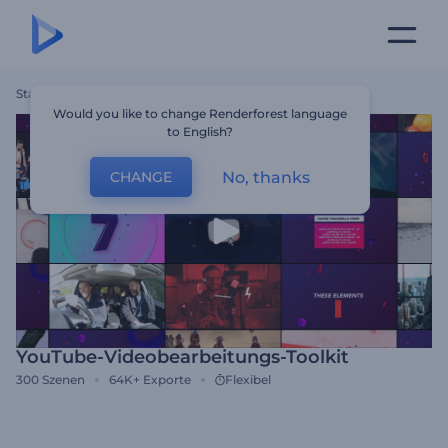
Startseite
Vorlagen
YouTube-Videobearbeitungs-Toolkit
Would you like to change Renderforest language
to English?
No, thanks
CHANGE
YouTube-Videobearbeitungs-Toolkit
300
Szenen
64K+
Exporte
Flexibel