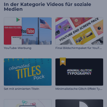
In der Kategorie
Videos für soziale
Medien
F
inal Bildschirmpaket für YouTube
YouTube-Werbung
M
inimalistische Glitch Effekt Typografie
Set mit animierten Titeln