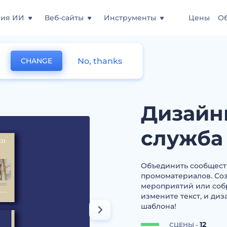
ния ИИ
Веб-сайты
Инструменты
Цены
О
No, thanks
CHANGE
служба
Дизайн
служба
Объединить сообщест
промоматериалов. Со
мероприятий или собр
измените текст, и ди
шаблона!
12
СЦЕНЫ -