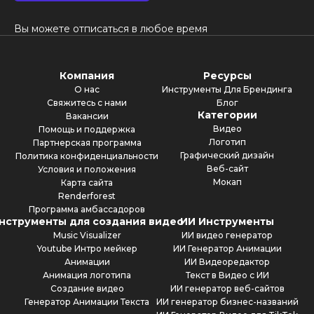
Вы можете отписаться в любое время
Компания
Ресурсы
О нас
Инструменты Для Брендинга
Свяжитесь с нами
Блог
Категории
Вакансии
Видео
Помощь и поддержка
Логотип
Партнерская программа
Графический дизайн
Политика конфиденциальности
Веб-сайт
Условия и положения
Мокап
Карта сайта
Renderforest
Программа амбассадоров
нструменты для создания видео
ИИ Инструменты
Music Visualizer
ИИ видео генератор
Youtube Интро мейкер
ИИ Генератор Анимации
Анимации
ИИ Видеоредактор
Анимация логотипа
Текст в Видео с ИИ
Создание видео
ИИ генератор веб-сайтов
Генератор Анимации Текста
ИИ генератор бизнес-названий