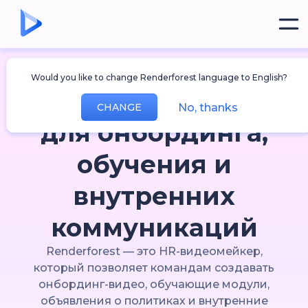
HR-контент, который сотрудники
Would you like to change Renderforest language to English?
действительно смотрят
HR-видеомейкер
No, thanks
CHANGE
для онбординга,
обучения и
внутренних
коммуникаций
Renderforest — это HR-видеомейкер,
который позволяет командам создавать
онбординг-видео, обучающие модули,
объявления о политиках и внутренние