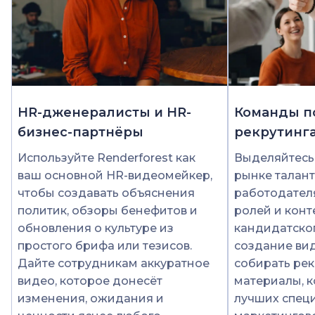
HR-дженералисты и HR-
Команды п
бизнес-партнёры
рекрутинг
Используйте Renderforest как
Выделяйтесь
ваш основной HR-видеомейкер,
рынке талант
чтобы создавать объяснения
работодател
политик, обзоры бенефитов и
ролей и конт
обновления о культуре из
кандидатског
простого брифа или тезисов.
создание ви
Дайте сотрудникам аккуратное
собирать ре
видео, которое донесёт
материалы, 
изменения, ожидания и
лучших спец