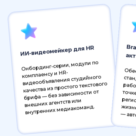
Bra
ИИ-видеомейкер для HR
ак
Онбординг-серии, модули по
Обе
ста
рабо
точк
реги
комплаенсу и HR-
видеообъявления студийного
качества из простого текстового
брифа — без зависимости от
внешних агентств или
внутренних медиакоманд.
жизненного