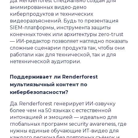
Да. Renderforest специально создан для
анимированных видео-демо
киберпродуктов и технических
видеоразъяснений. Будь то презентация
SIEM-платформы, инструмента защиты
конечных точек или архитектуры zero-trust
— ИИ-редактор позволяет наглядно показать
сложные сценарии продукта так, чтобы они
работали как для технической, так и для
нетехнической аудитории.
Поддерживает ли Renderforest
мультиязычный контент по
кибербезопасности?
Да. Renderforest генерирует ИИ-озвучку
более чем на 50 языках с естественной
интонацией и эмоцией — идеально для
глобальных программ security awareness, где
нужны единые обучающие ИТ-видео для
каждого региона без повторных съёмок и