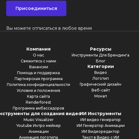
Присоединиться
Вы можете отписаться в любое время
Компания
Ресурсы
О нас
Инструменты Для Брендинга
Свяжитесь с нами
Блог
Категории
Вакансии
Видео
Помощь и поддержка
Логотип
Партнерская программа
Графический дизайн
Политика конфиденциальности
Веб-сайт
Условия и положения
Мокап
Карта сайта
Renderforest
Программа амбассадоров
нструменты для создания видео
ИИ Инструменты
Music Visualizer
ИИ видео генератор
Youtube Интро мейкер
ИИ Генератор Анимации
Анимации
ИИ Видеоредактор
Анимация логотипа
Текст в Видео с ИИ