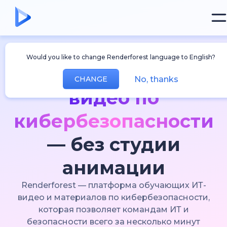
ИИ-платформа видео для команд ИТ и
Would you like to change Renderforest language to English?
кибербезопасности
Анимированные
No, thanks
CHANGE
видео по
кибербезопасности
— без студии
анимации
Renderforest — платформа обучающих ИТ-
видео и материалов по кибербезопасности,
которая позволяет командам ИТ и
безопасности всего за несколько минут