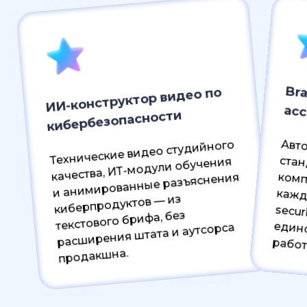
Bra
ИИ-конструктор видео по
ас
кибербезопасности
Авт
ст
комплаен
security
Технические видео студийного
качества, ИТ-модули обучения
и анимированные разъяснения
киберпродуктов — из
текстового брифа, без
расширения штата и аутсорса
работ
продакшна.