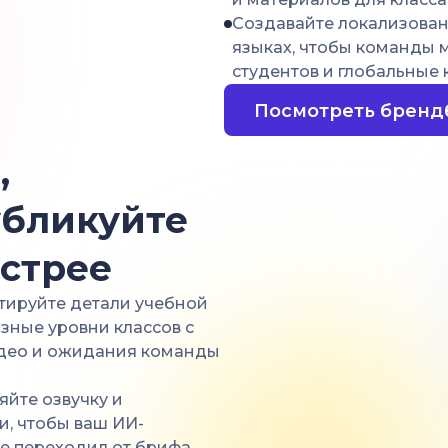
Создавайте локализован
языках, чтобы команды
студентов и глобальные 
Посмотреть бренд
,
убликуйте
стрее
тируйте детали учебной
зные уровни классов с
идео и ожидания команды
йте озвучку и
и, чтобы ваш ИИ-
е переходил от брифа