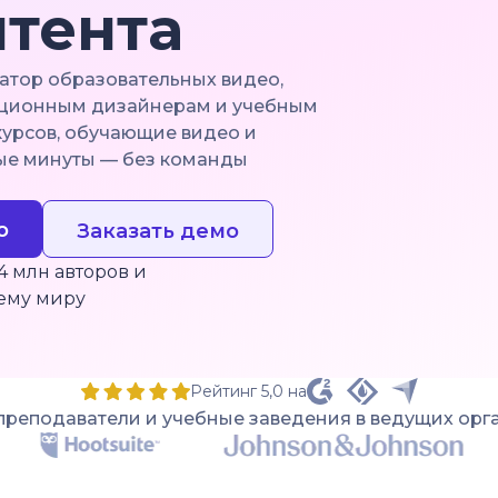
нтента
ратор образовательных видео,
укционным дизайнерам и учебным
курсов, обучающие видео и
ые минуты — без команды
о
Заказать демо
4 млн авторов и
ему миру
Рейтинг 5,0 на
преподаватели и учебные заведения в ведущих орг