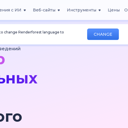
ения с ИИ
Веб-сайты
Инструменты
Цены
О
 to change Renderforest language to
CHANGE
аведений
р
ьных
ого