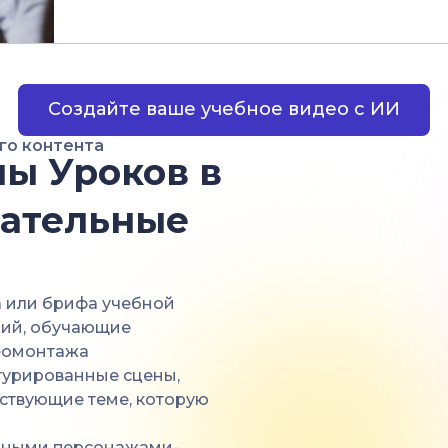
Создайте ваше учебное видео с ИИ
го контента
ы Уроков в
вательные
са или брифа учебной
ций, обучающие
деомонтажа
ктурированные сцены,
тствующие теме, которую
анными персонажами-