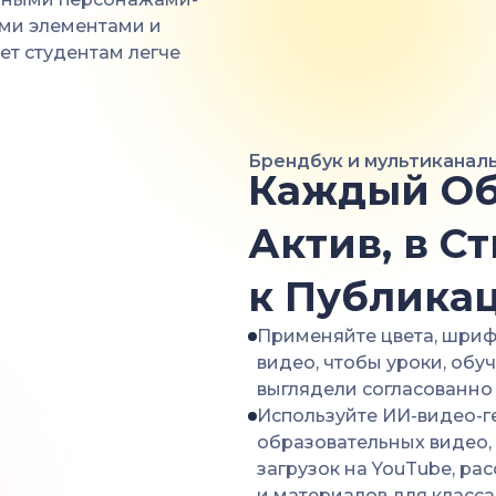
ми элементами и
ет студентам легче
Брендбук и мультиканал
Каждый Об
Актив, в С
к Публика
Применяйте цвета, шриф
видео, чтобы уроки, об
выглядели согласованно
Используйте ИИ-видео-ге
образовательных видео, 
загрузок на YouTube, ра
и материалов для класса