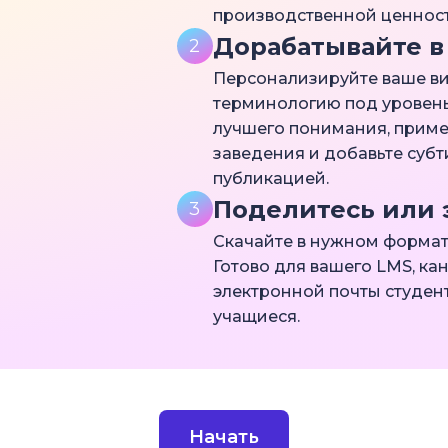
производственной ценнос
Дорабатывайте в
2
Персонализируйте ваше ви
терминологию под уровень
лучшего понимания, приме
заведения и добавьте субт
публикацией.
Поделитесь или 
3
Скачайте в нужном формат
Готово для вашего LMS, ка
электронной почты студен
учащиеся.
Начать