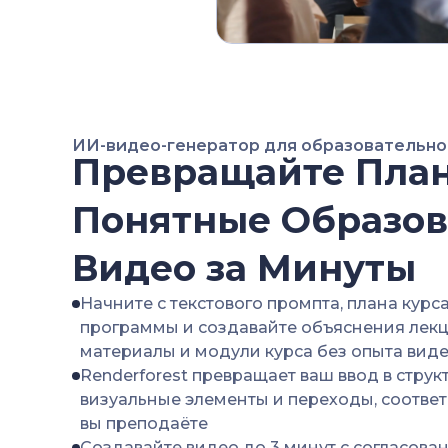
ИИ-видео-генератор для образовательно
Превращайте План
Понятные Образо
Видео за Минуты
Начните с текстового промпта, плана кур
программы и создавайте объяснения лек
материалы и модули курса без опыта ви
Renderforest превращает ваш ввод в стру
визуальные элементы и переходы, соотве
вы преподаёте
Создавайте видео до 3 минут с согласов