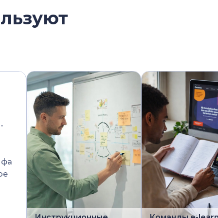
ользуют
-
ифа
ое
Инструкционные
Команды e-learn