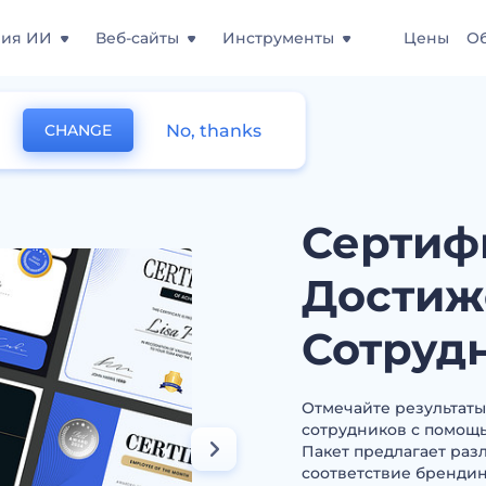
ния ИИ
Веб-сайты
Инструменты
Цены
О
No, thanks
CHANGE
остижений Сотрудников
Сертиф
Достиж
Сотруд
Отмечайте результаты
сотрудников с помощ
Пакет предлагает раз
соответствие брендин